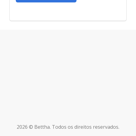
2026 © Bettha. Todos os direitos reservados.